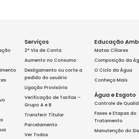
Serviços
Educação Ambi
mação
2ª Via de Conta
Matas Ciliares
Aumento no Consumo
Composição da Á
dimento
Desligamento ou corte a
O Ciclo da Água
pedido do usuário
tes
Conheça Mais
Ligação Provisória
Água e Esgoto
Verificação de Tarifas –
ivo
Controle de Quali
Grupo A e B
Fases e Etapas do
Transferir Títular
as
Tratamento
Parcelamento
gua
Manutenção do Si
Ver Todos