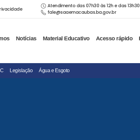
Atendimento das 07h30 às 12h e das 13h30
Privacidade
fale@saaemacaubas.ba.gov.br
mos
Notícias
Material Educativo
Acesso rápido
IC
Legislação
Água e Esgoto