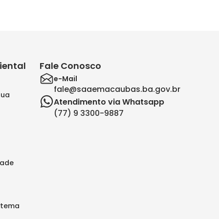
ental
Fale Conosco
e-Mail
fale@saaemacaubas.ba.gov.br
gua
Atendimento via Whatsapp
(77) 9 3300-9887
dade
stema