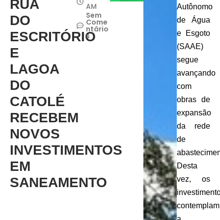
RUA
AM
Autônomo
Sem
DO
de Água
Come
ntário
ESCRITÓRIO
e Esgoto
s
(SAAE)
E
segue
LAGOA
avançando
DO
com
CATOLÉ
obras de
expansão
RECEBEM
da rede
NOVOS
de
INVESTIMENTOS
abastecimen
EM
Desta
SANEAMENTO
vez, os
investiment
contemplam
a