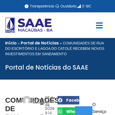
Transparência
Ouvidoria
E-SIC
Início
Portal de Notícias
»
»
COMUNIDADES DE RUA
DO ESCRITÓRIO E LAGOA DO CATOLÉ RECEBEM NOVOS
INVESTIMENTOS EM SANEAMENTO
Portal de Notícias do SAAE
28 de
COMUNIDADES
Saae de
Facebook
maio
Macaúbas
de
O
DE
2026
WhatsApp
Serviço
9:14