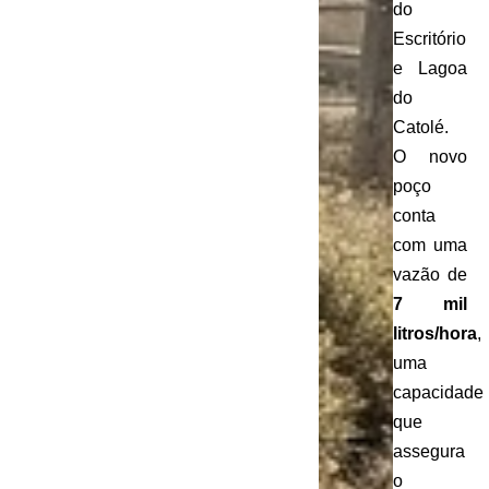
do
Escritório
e Lagoa
do
Catolé.
O novo
poço
conta
com uma
vazão de
7 mil
litros/hora
,
uma
capacidade
que
assegura
o