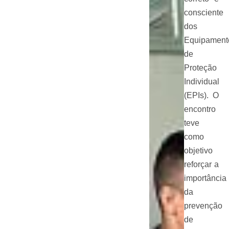
consciente
dos
Equipament
de
Proteção
Individual
(EPIs). O
encontro
teve
como
objetivo
reforçar a
importância
da
prevenção
de