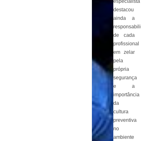
especialista
destacou
ainda a
responsabil
de cada
profissional
em zelar
pela
própria
segurança
e a
importância
da
cultura
preventiva
no
ambiente