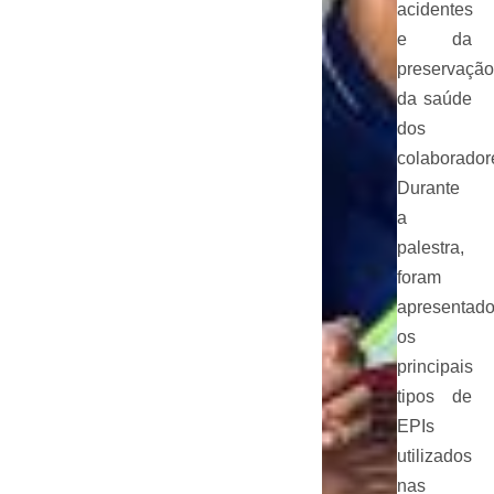
acidentes
e da
preservação
da saúde
dos
colaborador
Durante
a
palestra,
foram
apresentad
os
principais
tipos de
EPIs
utilizados
nas