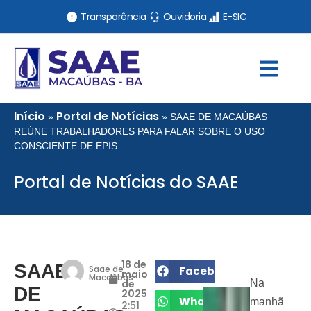
Transparência
Ouvidoria
E-SIC
Início
Portal de Notícias
»
»
SAAE DE MACAÚBAS
REÚNE TRABALHADORES PARA FALAR SOBRE O USO
CONSCIENTE DE EPIS
Portal de Notícias do SAAE
18 de
SAAE
Saae de
Facebook
maio
Macaúbas
de
Na
DE
2025
WhatsApp
manhã
2:51